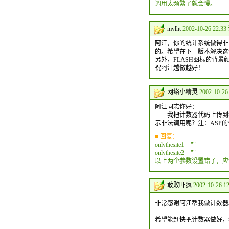
调用太频繁了就会慢。
mylht
2002-10-26 22:33
阿江，你的统计系统做得非
的。希望在下一版本解决这
另外，FLASH图标的背景
祝阿江越做越好！
网络小精灵
2002-10-26
阿江同志你好：
我把计数器代码上传到我的网站，在首页加
示非法调用呢？注：ASP
■ 回复：
onlythesite1= ""
onlythesite2= ""
以上两个参数设置错了，应
敢败吓疯
2002-10-26 1
非常感谢阿江帮我做计数器
希望能赶快把计数器做好，