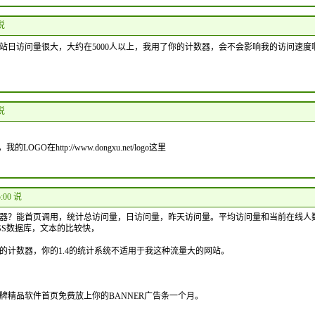
 说
站日访问量很大，大约在5000人以上，我用了你的计数器，会不会影响我的访问速度
 说
GO在http://www.dongxu.net/logo这里
5:00 说
数器？能首页调用，统计总访问量，日访问量，昨天访问量。平均访问量和当前在线
SS数据库，文本的比较快，
的计数器，你的1.4的统计系统不适用于我这种流量大的网站。
牌精品软件首页免费放上你的BANNER广告条一个月。