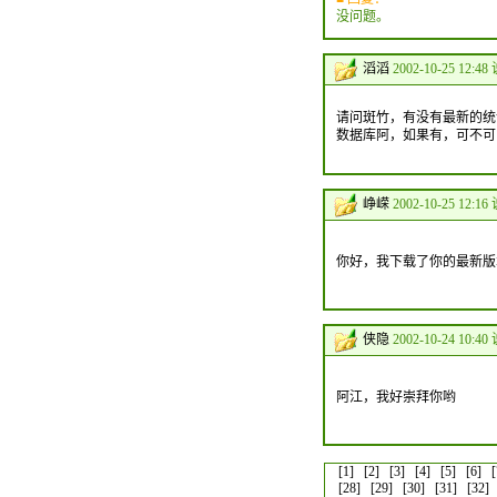
没问题。
滔滔
2002-10-25 12:48
请问斑竹，有没有最新的统计
数据库阿，如果有，可不可
峥嵘
2002-10-25 12:16
你好，我下载了你的最新版
侠隐
2002-10-24 10:40
阿江，我好崇拜你哟
[1]
[2]
[3]
[4]
[5]
[6]
[
[28]
[29]
[30]
[31]
[32]