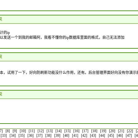
 说
的ip
以发送一个到我的邮箱阿，我看不懂你的ip数据库里面的格式，自己无法添加
 说
本，试用了一下，好向防刷新功能没什么作用，还有。后台管理界面好向没有你演示
 说
7]
[8]
[9]
[10]
[11]
[12]
[13]
[14]
[15]
[16]
[17]
[18]
[19]
[20]
[21]
[22]
[
[33]
[34]
[35]
[36]
[37]
[38]
[39]
[40]
[41]
[42]
[43]
[44]
[45]
[46]
[47]
[4