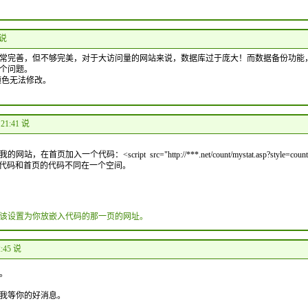
 说
常完善，但不够完美，对于大访问量的网站来说，数据库过于庞大！而数据备份功能
个问题。
颜色无法修改。
 21:41 说
入一个代码：<script src="http://***.net/count/mystat.asp?style=count
的代码和首页的代码不同在一个空间。
该设置为你放嵌入代码的那一页的网址。
2:45 说
。
我等你的好消息。