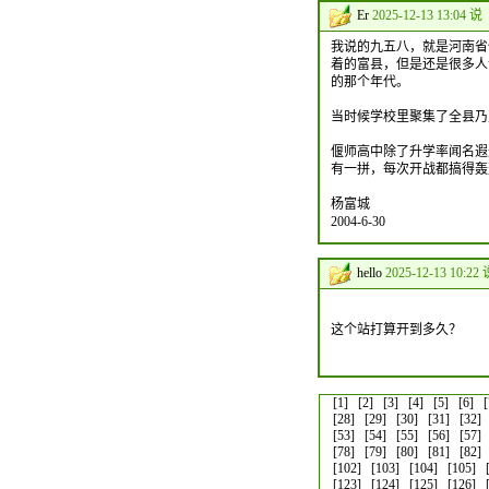
Er
2025-12-13 13:04 说
我说的九五八，就是河南省
着的富县，但是还是很多人
的那个年代。
当时候学校里聚集了全县乃
偃师高中除了升学率闻名遐
有一拼，每次开战都搞得轰
杨富城
2004-6-30
hello
2025-12-13 10:22
这个站打算开到多久？
[1]
[2]
[3]
[4]
[5]
[6]
[
[28]
[29]
[30]
[31]
[32]
[53]
[54]
[55]
[56]
[57]
[78]
[79]
[80]
[81]
[82]
[102]
[103]
[104]
[105]
[123]
[124]
[125]
[126]