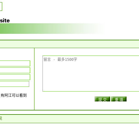
只有阿江可以看到
 说