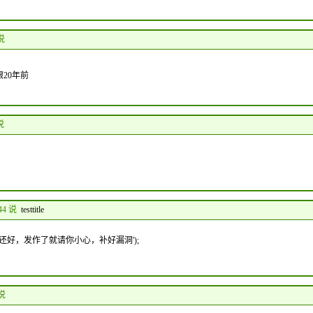
 说
20年前
 说
:44 说
testtitle
果没有发作还好，发作了就请你小心，补好漏洞');
 说