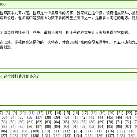
958
偃师高中九五八班。偃师是一个县级市的名字，我家就在这个县，很奇怪虽然从小就
没听说过。偃师高中是那周围为数不多的省重点高中之一，是很多人向往的地方。特
至周边县的精英们，竞争可谓相当激烈，但正是这种竞争让大家都变得非常优秀。
迩以外，重视体育还是他的一大特点，体育运动让校园变得充满生机。九五八班和九
轰烈烈。
 说
这个站打算开到多久？
7]
[8]
[9]
[10]
[11]
[12]
[13]
[14]
[15]
[16]
[17]
[18]
[19]
[20]
[21]
[22]
[
[33]
[34]
[35]
[36]
[37]
[38]
[39]
[40]
[41]
[42]
[43]
[44]
[45]
[46]
[47]
[4
[58]
[59]
[60]
[61]
[62]
[63]
[64]
[65]
[66]
[67]
[68]
[69]
[70]
[71]
[72]
[7
[83]
[84]
[85]
[86]
[87]
[88]
[89]
[90]
[91]
[92]
[93]
[94]
[95]
[96]
[97]
[9
[106]
[107]
[108]
[109]
[110]
[111]
[112]
[113]
[114]
[115]
[116]
[117]
[118]
[127]
[128]
[129]
[130]
[131]
[132]
[133]
[134]
[135]
[136]
[137]
[138]
[139]