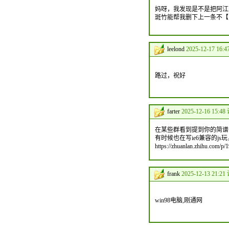
妈呀，我发现是不是把阿江
斑竹能帮我删下上一条不【
leelond
2025-12-17 16:
路过，祝好
farter
2025-12-16 15:48
在某些群看到提到你的简谱
有时候也在写ie6兼容的j
https://zhuanlan.zhi
frank
2025-12-13 21:21
win98电脑,刚通网