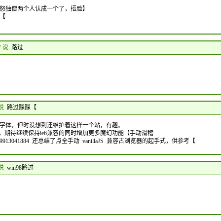
怒独僧两个人认成一个了，捂脸】
【
47 说
路过
 说
路过踩踩【
字体，但时没想到还维护着这样一个站，有趣。
s玩，期待继续保持ie6兼容的同时增加更多魔幻功能【手动滑稽
hu.com/p/19913041884 还总结了点全手动 vanillaJS 兼容古浏览器的起手式，供参考【
 说
win98路过