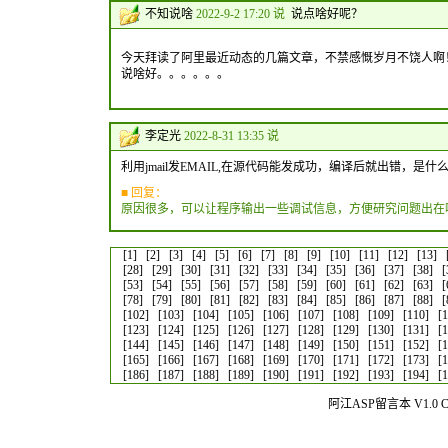
不知说啥
2022-9-2 17:20 说
说点啥好呢？
今天拜读了阿里最近动态的几篇文章，不禁感慨岁月不饶人啊
说啥好。。。。。。
李定光
2022-8-31 13:35 说
利用jmail发EMAIL,在源代码能发成功，编译后就出错，是什
■ 回复：
原因很多，可以让程序输出一些调试信息，方便研究问题出在
[1]
[2]
[3]
[4]
[5]
[6]
[7]
[8]
[9]
[10]
[11]
[12]
[13]
[28]
[29]
[30]
[31]
[32]
[33]
[34]
[35]
[36]
[37]
[38]
[
[53]
[54]
[55]
[56]
[57]
[58]
[59]
[60]
[61]
[62]
[63]
[
[78]
[79]
[80]
[81]
[82]
[83]
[84]
[85]
[86]
[87]
[88]
[
[102]
[103]
[104]
[105]
[106]
[107]
[108]
[109]
[110]
[
[123]
[124]
[125]
[126]
[127]
[128]
[129]
[130]
[131]
[
[144]
[145]
[146]
[147]
[148]
[149]
[150]
[151]
[152]
[
[165]
[166]
[167]
[168]
[169]
[170]
[171]
[172]
[173]
[
[186]
[187]
[188]
[189]
[190]
[191]
[192]
[193]
[194]
[
阿江ASP留言本 V1.0 Co