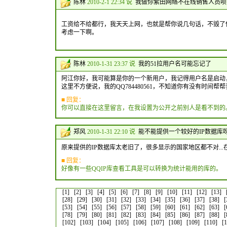
陈林
2010-2-1 22:34 说
我做你紫田网络不在线销售人员呗
工资给不给都行，我天天上网，也就是帮你说几句话，不毁了你
考虑一下啊。
陈林
2010-1-31 23:37 说
我的51拉用户名可能忘记了
阿江你好，我可能算是你的一个新用户，我记得用户名是启动，
这里不方便说，我的QQ784480561，不知道你有没有时
■ 回复：
你可以直接在这里留言，在我设置为公开之前别人是看不到的
郑风
2010-1-31 22:10 说
能不能提供一个较好的IP数据库
原来提供的IP数据库太老旧了，很多显示的国家地区都不对...在
■ 回复：
好像有一些QQIP库查看工具是可以转换为统计能用的库的。
[1]
[2]
[3]
[4]
[5]
[6]
[7]
[8]
[9]
[10]
[11]
[12]
[13]
[28]
[29]
[30]
[31]
[32]
[33]
[34]
[35]
[36]
[37]
[38]
[
[53]
[54]
[55]
[56]
[57]
[58]
[59]
[60]
[61]
[62]
[63]
[
[78]
[79]
[80]
[81]
[82]
[83]
[84]
[85]
[86]
[87]
[88]
[
[102]
[103]
[104]
[105]
[106]
[107]
[108]
[109]
[110]
[