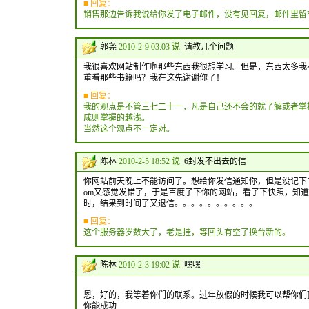
■ 回复：
销售那边告诉我说给你发了电子邮件，没有见回复，邮件里留
郭尧
2010-2-9 03:03 说
请教几个问题
我很喜欢网站制作啊那些东西我很想学习。但是，东西太多我
重看那些书籍吗？我在这先谢谢你了！
■ 回复：
我的观点是不管三七二十一，凡是自己还不会的就了解或者掌
成则掌握的越浅。
当然这个观点不一定对。
陈林
2010-2-5 18:52 说
6封发不出去的信
你网站前天晚上不能访问了。想给你发信通知你，但是没记下邮箱，印象
om又感觉发错了，于是百度了下你的网站，看了下快照，知
时，结果到时间了又退信。。。。。。。。。。
■ 回复：
这个服务器岁数大了，老是挂，等回头有空了换台新的。
陈林
2010-2-3 19:02 说
嘿嘿
恩，好的，我等着你们的联系。过年放假的时候我可以帮你们
你能成功