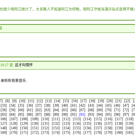
也很少用阿江统计了，大多数人不知道阿江为何物，用阿江守候当演示站点显得不够
 说
 19:27 说
这才叫情怀
来听听背景音乐..
7]
[8]
[9]
[10]
[11]
[12]
[13]
[14]
[15]
[16]
[17]
[18]
[19]
[20]
[21]
[22]
[
[33]
[34]
[35]
[36]
[37]
[38]
[39]
[40]
[41]
[42]
[43]
[44]
[45]
[46]
[47]
[4
[58]
[59]
[60]
[61]
[62]
[63]
[64]
[65]
[66]
[67]
[68]
[69]
[70]
[71]
[72]
[7
[83]
[84]
[85]
[86]
[87]
[88]
[89]
[90]
[91]
[92]
[93]
[94]
[95]
[96]
[97]
[9
[106]
[107]
[108]
[109]
[110]
[111]
[112]
[113]
[114]
[115]
[116]
[117]
[118]
[127]
[128]
[129]
[130]
[131]
[132]
[133]
[134]
[135]
[136]
[137]
[138]
[139]
[148]
[149]
[150]
[151]
[152]
[153]
[154]
[155]
[156]
[157]
[158]
[159]
[160]
[169]
[170]
[171]
[172]
[173]
[174]
[175]
[176]
[177]
[178]
[179]
[180]
[181]