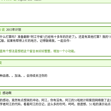
06 说
2015年计划
什么打算吗？准备翻新“阿江守候”(已经有十多年的历史了)，还是有其他打算？我的“JS
式版，如果有帮得上忙的地方，记得联络我，一起合作~
直有个想法是想把这个留言本好好整整，增加一个小功能。
 说
种品德。。加油。。会持续关注你的
说
感动啊
的感动，竟然有点想哭的冲动，阿江，你有没有。阿江的51啦统计和紫田网络做了这
学者阿江的代码，看着阿江的日记，这么多的坎坷，呵呵。很遗憾，51.啦的演示站