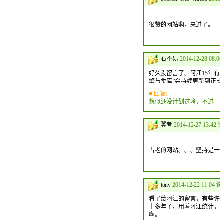
很赞的网站啊，来过了。
石不易
2014-12-28 08:
好久没留言了。阿江15年有
擎与类库”会持续更新到正
■ 回复：
貌似还没计划过啥，不过一
翼者
2014-12-27 13:42
古老的网站。。。坚持是一
tony
2014-12-22 11:04 
看了给阿江的留言，有些许
十多年了，用着阿江统计，
啊。