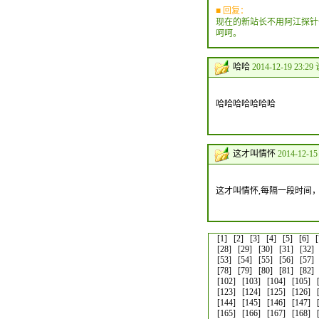
■ 回复：
现在的新站长不用阿江探针
呵呵。
哈哈
2014-12-19 23:29
哈哈哈哈哈哈哈
这才叫情怀
2014-12-15
这才叫情怀,每隔一段时间，
[1]
[2]
[3]
[4]
[5]
[6]
[
[28]
[29]
[30]
[31]
[32]
[53]
[54]
[55]
[56]
[57]
[78]
[79]
[80]
[81]
[82]
[102]
[103]
[104]
[105]
[123]
[124]
[125]
[126]
[144]
[145]
[146]
[147]
[165]
[166]
[167]
[168]