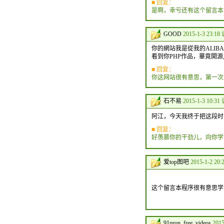
■ 回复：
是啊，幸亏还有这个留言本
GOOD
2015-1-3 23:18
你的網站我是從我的ALIB
看到你PHP作品，畢竟開源
■ 回复：
你这网站很有意思，第一次
石不易
2015-1-3 10:31
阿江，今天我终于把这段时间
■ 回复：
好羡慕你的干劲儿，向你学
爱top图吧
2015-1-2 20:
这个留言本程序很有意思学
91pron free videos
2015