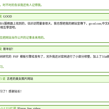
，时不时的告诉我还有人记得我。
 说
GOOD
ABA服務器上找到的，估計訪問量會很大，我也想把我的網站宣傳下，go-od.com,中文
,相互學習吧。
见把网站当作公开的记事本来用的。
 说
新年好！
研究的 PHP 模板引擎给发布了，另外我还对官网进行了小部分修整，加上了51la
习。
25 说
古老的美女图片网站
习了！感谢站长！
-1-1 11:07 说
91pron free videos