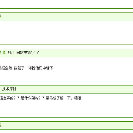
说
15 说
阿江 网站被360拦了
 被报危险 拦截了 得找他们申诉下
说
技术探讨
编程语言弄的？？是什么架构？？菜鸟想了解一下。嘻嘻
说