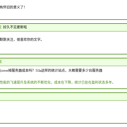
有怀旧的意义了！
说
好久不见更新啦
默默关注，很喜欢你的文字。
 说
cover掉服务器成本吗？51la这样的统计站点，大概需要多少台服务器
性能的飞速提升及系统的不断优化，成本在下降，统计已处在盈利状态多年。