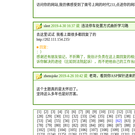
访问你的网站,我仿佛感受到了拨号上网的时代233,点进你的网
sleet
2019-4-30 16:37 说
违法停车处置方式曲折学习路
去这里试试 我看上面很多都回复了的
http://202.111.154.235/
■ 回复：
：）
感谢还有朋友惦记，不折腾了，我估计负责在这上面回复的相
诉你解决的途径（比如到法院起诉），而不把他自己的工作当
zhensjoke
2019-4-26 10:42 说
老哥，看到你ASP探针进来
这个主题真的是太怀旧了。
坚持这么多年也是好厉害。
[1]
[2]
[3]
[4]
[5]
[6]
[7]
[8]
[9]
[10]
[11]
[12]
[13]
[28]
[29]
[30]
[31]
[32]
[33]
[34]
[35]
[36]
[37]
[38]
[
[53]
[54]
[55]
[56]
[57]
[58]
[59]
[60]
[61]
[62]
[63]
[
[78]
[79]
[80]
[81]
[82]
[83]
[84]
[85]
[86]
[87]
[88]
[
[102]
[103]
[104]
[105]
[106]
[107]
[108]
[109]
[110]
[
[123]
[124]
[125]
[126]
[127]
[128]
[129]
[130]
[131]
[