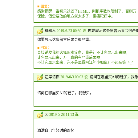
■ 回复：
感谢提醒，当初只过滤了HTML，刚把字数也限制了，否则万
保险，但需要改的地方就太多了，懒癌犯病中。
机器人
2019-6-23 00:39 说
你要展示这条留言后果会很严
你要展示这条留言后果会很严重。
■ 回复：
直接诱发我的选择困难症啊，我是让不让它显示出来呢，
让它显示出来，万一真的有严重后果呢，
不让它显示出来，岂不是显得阿江胆小如鼠开不起玩笑 ^_^
左岸请你
2019-6-3 00:03 说
请问在哪里买AJ的鞋子，我
请问在哪里买AJ的鞋子，我想买。
66
2019-5-28 11:13 说
满满自己年轻时的回忆