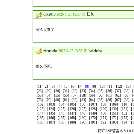
CN2013
2026-1-23 15:53 说
扫灰
好久没来了……
zhensjoke
2026-1-22 13:33 说
hahahaha
好久不见。
[1]
[2]
[3]
[4]
[5]
[6]
[7]
[8]
[9]
[10]
[11]
[12]
[13]
[28]
[29]
[30]
[31]
[32]
[33]
[34]
[35]
[36]
[37]
[38]
[
[53]
[54]
[55]
[56]
[57]
[58]
[59]
[60]
[61]
[62]
[63]
[
[78]
[79]
[80]
[81]
[82]
[83]
[84]
[85]
[86]
[87]
[88]
[
[102]
[103]
[104]
[105]
[106]
[107]
[108]
[109]
[110]
[
[123]
[124]
[125]
[126]
[127]
[128]
[129]
[130]
[131]
[
[144]
[145]
[146]
[147]
[148]
[149]
[150]
[151]
[152]
[
[165]
[166]
[167]
[168]
[169]
[170]
[171]
[172]
[173]
[
[186]
[187]
[188]
[189]
[190]
[191]
[192]
[193]
[194]
[
阿江ASP留言本 V1.0 Co