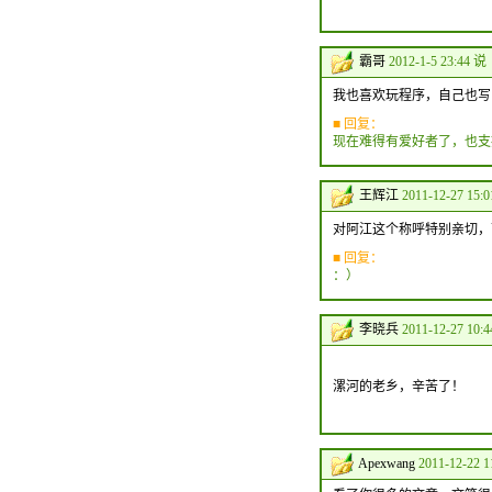
霸哥
2012-1-5 23:44 说
我也喜欢玩程序，自己也写
■ 回复：
现在难得有爱好者了，也支
王辉江
2011-12-27 15:
对阿江这个称呼特别亲切，
■ 回复：
：）
李晓兵
2011-12-27 10:
漯河的老乡，辛苦了！
Apexwang
2011-12-22 