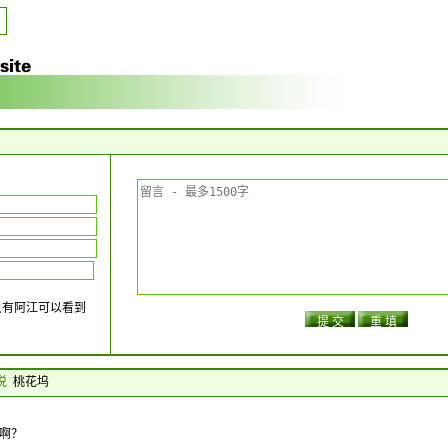
只有阿江可以看到
 说
桃花坞
啊？