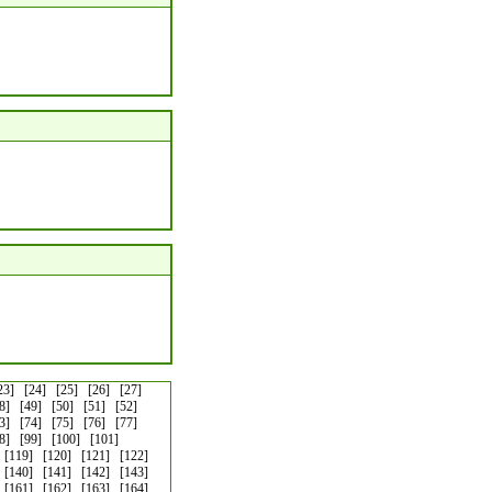
23]
[24]
[25]
[26]
[27]
8]
[49]
[50]
[51]
[52]
3]
[74]
[75]
[76]
[77]
8]
[99]
[100]
[101]
[119]
[120]
[121]
[122]
[140]
[141]
[142]
[143]
[161]
[162]
[163]
[164]