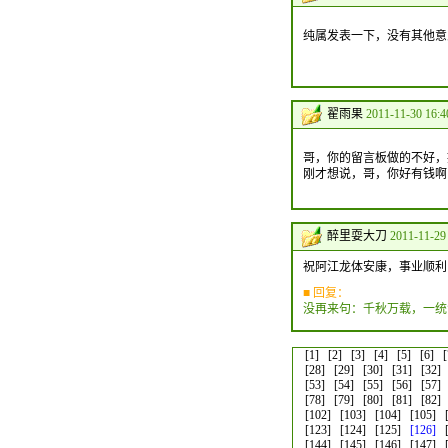
纯属发表一下，没有其他意
翟雨果
2011-11-30 16:
哥，你的留言板做的不好，
刚才想说，哥，你好有钱啊
醉里耍大刀
2011-11-29
祝阿江龙体安康，事业顺利
■ 回复：
没再来句：千秋万载，一统
[1]
[2]
[3]
[4]
[5]
[6]
[
[28]
[29]
[30]
[31]
[32]
[53]
[54]
[55]
[56]
[57]
[78]
[79]
[80]
[81]
[82]
[102]
[103]
[104]
[105]
[123]
[124]
[125]
[126]
[144]
[145]
[146]
[147]