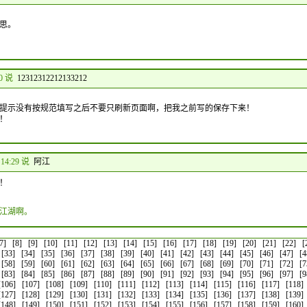
思。
40 说
12312312212133212
提示没有按规范填写之后不要只刷新页面啊，把我之前写的保存下来！
！
 14:29 说
阿江
！
江湖啊。
7]
[8]
[9]
[10]
[11]
[12]
[13]
[14]
[15]
[16]
[17]
[18]
[19]
[20]
[21]
[22]
[
[33]
[34]
[35]
[36]
[37]
[38]
[39]
[40]
[41]
[42]
[43]
[44]
[45]
[46]
[47]
[4
[58]
[59]
[60]
[61]
[62]
[63]
[64]
[65]
[66]
[67]
[68]
[69]
[70]
[71]
[72]
[7
[83]
[84]
[85]
[86]
[87]
[88]
[89]
[90]
[91]
[92]
[93]
[94]
[95]
[96]
[97]
[9
[106]
[107]
[108]
[109]
[110]
[111]
[112]
[113]
[114]
[115]
[116]
[117]
[118]
[127]
[128]
[129]
[130]
[131]
[132]
[133]
[134]
[135]
[136]
[137]
[138]
[139]
[148]
[149]
[150]
[151]
[152]
[153]
[154]
[155]
[156]
[157]
[158]
[159]
[160]