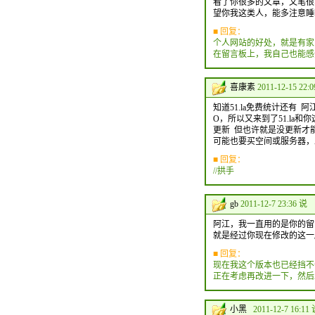
看了你很多的文章，文笔很
望你我这类人，能多注意睡
■ 回复：
个人网站的好处，就是有家
在留言板上，我自己也能感
喜康素
2011-12-15 22:
知道51.la免费统计还有
O，所以又来到了51.la
更新 但也许就是没更新才
可能也要买空间或服务器，
■ 回复：
//拱手
gb
2011-12-7 23:36 说
阿江，我一直用的是你的留
就是经过你现在修改的这一版本。
■ 回复：
现在我这个版本也已经挡不
正在考虑再改进一下，然后
小黑
2011-12-7 16:11