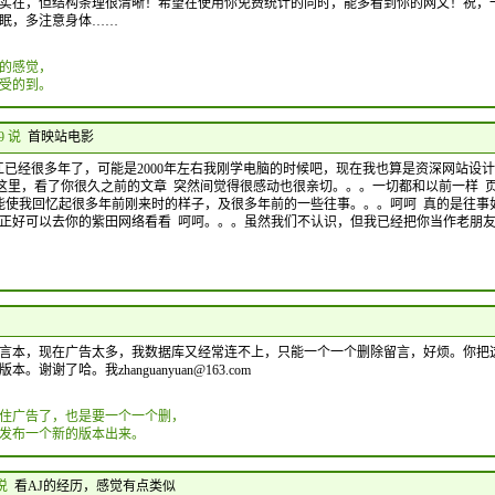
实在，但结构条理很清晰！希望在使用你免费统计的同时，能多看到你的网文！祝，
眠，多注意身体……
的感觉，
受的到。
09 说
首映站电影
 阿江已经很多年了，可能是2000年左右我刚学电脑的时候吧，现在我也算是资深网站设
和你这里，看了你很久之前的文章 突然间觉得很感动也很亲切。。。一切都和以前一样 
能使我回忆起很多年前刚来时的样子，及很多年前的一些往事。。。呵呵 真的是往事
正好可以去你的紫田网络看看 呵呵。。。虽然我们不认识，但我已经把你当作老朋
言本，现在广告太多，我数据库又经常连不上，只能一个一个删除留言，好烦。你把
谢谢了哈。我zhanguanyuan@163.com
住广告了，也是要一个一个删，
发布一个新的版本出来。
 说
看AJ的经历，感觉有点类似