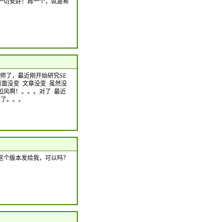
一切安好！再一个，就是希
计师了，最近刚开始研究SE
页面没变 文章没变 虽然没
如风啊！。。。对了 最近
友了。。。
这个版本发给我，可以吗？