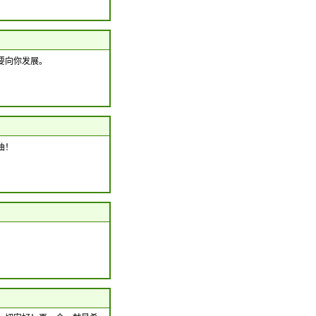
要向你发展。
油！