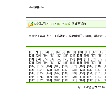
<b>哈哈</b>
临沭贴吧
2010-12-18 13:25 说
很好不错的
用这个工具坚持了一下临沭吧，效果刚刚的，嘿嘿，谢谢阿江
[1]
[2]
[3]
[4]
[5]
[6]
[7]
[8]
[9]
[10]
[11]
[12]
[13]
[28]
[29]
[30]
[31]
[32]
[33]
[34]
[35]
[36]
[37]
[38]
[
[53]
[54]
[55]
[56]
[57]
[58]
[59]
[60]
[61]
[62]
[63]
[
[78]
[79]
[80]
[81]
[82]
[83]
[84]
[85]
[86]
[87]
[88]
[
[102]
[103]
[104]
[105]
[106]
[107]
[108]
[109]
[110]
[
[123]
[124]
[125]
[126]
[127]
[128]
[129]
[130]
[131]
[
[144]
[145]
[146]
[147]
[148]
[149]
[150]
[151]
[152]
[
[165]
[166]
[167]
[168]
[169]
[170]
[171]
[172]
[173]
[
[186]
[187]
[188]
[189]
[190]
[191]
[192]
[193]
[194]
[
阿江ASP留言本 V1.0 Co