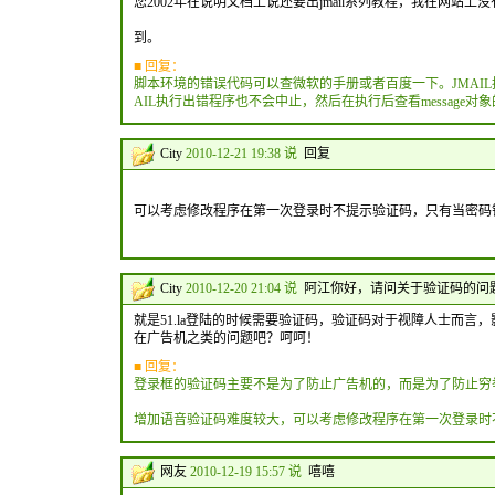
您2002年在说明文档上说还要出jmail系列教程，我在网站上没
到。
■ 回复：
脚本环境的错误代码可以查微软的手册或者百度一下。JMAIL执行
AIL执行出错程序也不会中止，然后在执行后查看message对
City
2010-12-21 19:38 说
回复
可以考虑修改程序在第一次登录时不提示验证码，只有当密码
City
2010-12-20 21:04 说
阿江你好，请问关于验证码的问
就是51.la登陆的时候需要验证码，验证码对于视障人士而
在广告机之类的问题吧？呵呵！
■ 回复：
登录框的验证码主要不是为了防止广告机的，而是为了防止穷
增加语音验证码难度较大，可以考虑修改程序在第一次登录时
网友
2010-12-19 15:57 说
嘻嘻