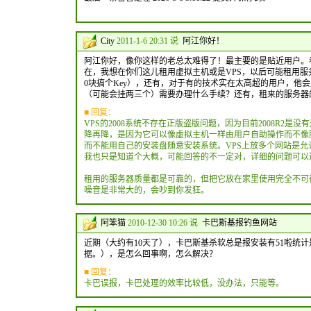
City
2011-1-6 20:31 说
阿江你好！
阿江你好，像你这样的老总太难得了！最主要的是贴近用户。
在，我想在你们这儿租用虚拟主机或是VPS，以后可能租用服务器
0块搞个Key），还有，对于有的技术实在太高超的用户，他会
（可能会挂两三个）需要办理什么手续？还有，租来的服务器
■ 回复：
VPS的2008系统不存在正版盗版问题，因为目前2008R2
降再降，是因为它可以像虚拟主机一样由用户自助操作而不像
而不能用自己的安装盘随意安装系统。VPS上放多个网站是允
我也只是知道个大概，可能回答的不一定对，详细的问题可以
租用的服务器质量都是可靠的，但把它放在家里使用完全不可行
噪音是非常大的，会吵到你发狂。
阿笨猫
2010-12-30 10:26 说
卡巴斯基报钓鱼网站
近期（大约有10天了），卡巴斯基杀软总是报安装有51啦统
据。），是怎么回事啊，怎么解决？
■ 回复：
卡巴误报，卡巴处理的效率比较低，没办法，只能等。